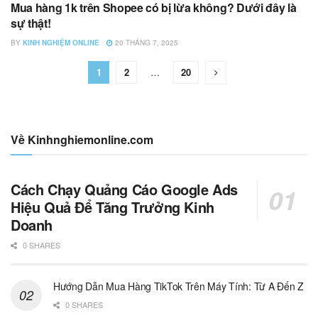
Mua hàng 1k trên Shopee có bị lừa không? Dưới đây là
MUA SẮM ONLINE
sự thật!
BY
KINH NGHIỆM ONLINE
20 THÁNG 7, 2025
1
2
…
20
Về Kinhnghiemonline.com
Cách Chạy Quảng Cáo Google Ads
Hiệu Quả Để Tăng Trưởng Kinh
Doanh
0 SHARES
Hướng Dẫn Mua Hàng TikTok Trên Máy Tính: Từ A Đến Z
0 SHARES