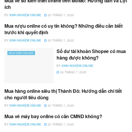
Mua vé số kiến thiết online trên MoMo: Hướng dẫn và Lợi
MUA SẮM ONLINE
ích
BY
KINH NGHIỆM ONLINE
20 THÁNG 7, 2025
Mua rượu online có uy tín không? Những điều cần biết
MUA SẮM ONLINE
trước khi quyết định
BY
KINH NGHIỆM ONLINE
20 THÁNG 7, 2025
Số dư tài khoản Shopee có mua
MUA SẮM ONLINE
hàng được không?
BY
KINH NGHIỆM ONLINE
20 THÁNG 7, 2025
Mua hàng online siêu thị Thành Đô: Hướng dẫn chi tiết
MUA SẮM ONLINE
cho người tiêu dùng
BY
KINH NGHIỆM ONLINE
20 THÁNG 7, 2025
Mua vé máy bay online có cần CMND không?
MUA SẮM ONLINE
BY
KINH NGHIỆM ONLINE
20 THÁNG 7, 2025