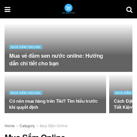
MUA SẮM ONLINE
Mua vé đầm sen nước online: Hướng
dẫn chi tiết cho bạn
MUA SẮM ONLINE
MUA SẮM ON
Có nên mua hàng trên Tiki? Tìm hiểu trước
Cách Đặt V
khi quyết định
Tiết Kiệm
Home
Category
Mua Sắm Online