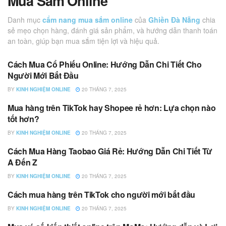
Mua Sắm Online
Danh mục
cẩm nang mua sắm online
của
Ghiền Đà Nẵng
chia
sẻ mẹo chọn hàng, đánh giá sản phẩm, và hướng dẫn thanh toán
an toàn, giúp bạn mua sắm tiện lợi và hiệu quả.
Cách Mua Cổ Phiếu Online: Hướng Dẫn Chi Tiết Cho
MUA SẮM ONLINE
Người Mới Bắt Đầu
BY
KINH NGHIỆM ONLINE
20 THÁNG 7, 2025
Mua hàng trên TikTok hay Shopee rẻ hơn: Lựa chọn nào
MUA SẮM ONLINE
tốt hơn?
BY
KINH NGHIỆM ONLINE
20 THÁNG 7, 2025
Cách Mua Hàng Taobao Giá Rẻ: Hướng Dẫn Chi Tiết Từ
MUA SẮM ONLINE
A Đến Z
BY
KINH NGHIỆM ONLINE
20 THÁNG 7, 2025
Cách mua hàng trên TikTok cho người mới bắt đầu
MUA SẮM ONLINE
BY
KINH NGHIỆM ONLINE
20 THÁNG 7, 2025