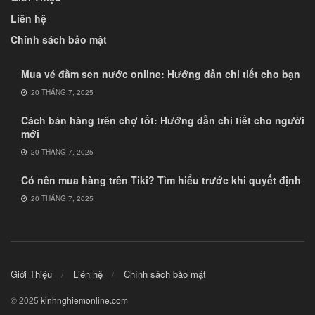
Liên hệ
Chính sách bảo mật
Mua vé đầm sen nước online: Hướng dẫn chi tiết cho bạn
20 THÁNG 7, 2025
Cách bán hàng trên chợ tốt: Hướng dẫn chi tiết cho người
mới
20 THÁNG 7, 2025
Có nên mua hàng trên Tiki? Tìm hiểu trước khi quyết định
20 THÁNG 7, 2025
Giới Thiệu
Liên hệ
Chính sách bảo mật
© 2025
kinhnghiemonline.com