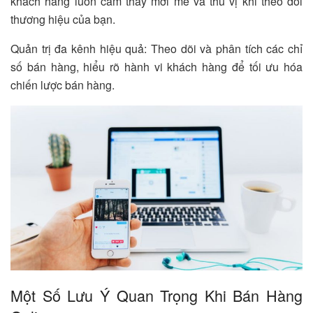
khách hàng luôn cảm thấy mới mẻ và thú vị khi theo dõi
thương hiệu của bạn.
Quản trị đa kênh hiệu quả: Theo dõi và phân tích các chỉ
số bán hàng, hiểu rõ hành vi khách hàng để tối ưu hóa
chiến lược bán hàng.
Một Số Lưu Ý Quan Trọng Khi Bán Hàng