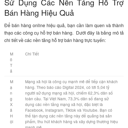
Sử Dụng Các Nền Tảng Hỗ Trợ
Bán Hàng Hiệu Quả
Để bán hàng online hiệu quả, bạn cần làm quen và thành
thạo các công cụ hỗ trợ bán hàng. Dưới đây là bảng mô tả
chi tiết về các nền tảng hỗ trợ bán hàng trực tuyến:
M
Chi Tiết
ô
T
ả
M
Mạng xã hội là công cụ mạnh mẽ để tiếp cận khách
ạ
hàng. Theo báo cáo Digital 2024, có tới 5,04 tỷ
n
người sử dụng mạng xã hội, chiếm 62,3% dân số
g
toàn cầu. Tại Việt Nam, 73,3% dân số đang sử
X
dụng các nền tảng mạng xã hội, đặc biệt là
ã
Facebook, Instagram, Tiktok và Youtube. Bạn có
H
thể tận dụng các nền tảng này để quảng bá sản
ội
phẩm, thu hút khách hàng và xây dựng thương hiệu
mạnh mẽ.