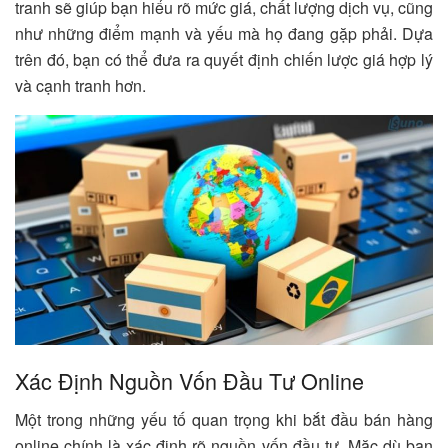
tranh sẽ giúp bạn hiểu rõ mức giá, chất lượng dịch vụ, cũng
như những điểm mạnh và yếu mà họ đang gặp phải. Dựa
trên đó, bạn có thể đưa ra quyết định chiến lược giá hợp lý
và cạnh tranh hơn.
Xác Định Nguồn Vốn Đầu Tư Online
Một trong những yếu tố quan trọng khi bắt đầu bán hàng
online chính là xác định rõ nguồn vốn đầu tư. Mặc dù bạn