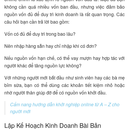
không cần quá nhiều vốn ban đầu, nhưng việc đảm bảo
nguồn vốn đủ để duy trì kinh doanh là rất quan trọng. Các
câu hỏi bạn cần trả lời bao gồm:
Vốn có đủ để duy trì trong bao lâu?
Nên nhập hàng sẵn hay chỉ nhập khi có đơn?
Nếu nguồn vốn hạn chế, có thể vay mượn hay hợp tác với
người khác để tăng nguồn lực không?
Với những người mới bắt đầu như sinh viên hay các bà mẹ
bỉm sữa, bạn có thể dùng các khoản tiết kiệm nhỏ hoặc
nhờ người thân giúp đỡ để có nguồn vốn khởi đầu.
Cẩm nang hướng dẫn khởi nghiệp online từ A – Z cho
người mới
Lập Kế Hoạch Kinh Doanh Bài Bản