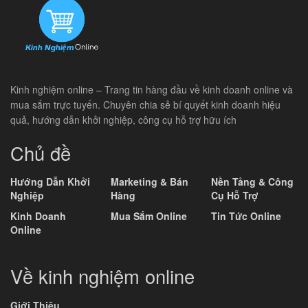
Kinh nghiệm online – Trang tin hàng đầu về kinh doanh online và
mua sắm trực tuyến. Chuyên chia sẻ bí quyết kinh doanh hiệu
quả, hướng dẫn khởi nghiệp, công cụ hỗ trợ hữu ích
Chủ đề
Hướng Dẫn Khởi
Marketing & Bán
Nền Tảng & Công
Nghiệp
Hàng
Cụ Hỗ Trợ
Kinh Doanh
Mua Sắm Online
Tin Tức Online
Online
Về kinh nghiệm online
Giới Thiệu