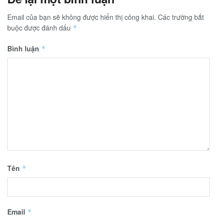
Email của bạn sẽ không được hiển thị công khai.
Các trường bắt
buộc được đánh dấu
*
Bình luận
*
Tên
*
Email
*