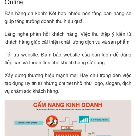
Online
Bán hàng đa kênh: Kết hợp nhiều nền tảng bán hàng sẽ
giúp tăng trưởng doanh thu hiệu quả.
Lắng nghe phản hồi khách hàng: Việc thu thập ý kiến từ
khách hàng giúp cải thiện chất lượng dịch vụ và sản phẩm.
Tối ưu website: Đảm bảo website của bạn luôn dễ dàng
tiếp cận và thuận tiện cho khách hàng sử dụng.
Xây dựng thương hiệu mạnh mẽ: Hãy chú trọng đến việc
tạo dựng uy tín từ những chi tiết nhỏ như logo, slogan, dịch
vụ chăm sóc khách hàng.