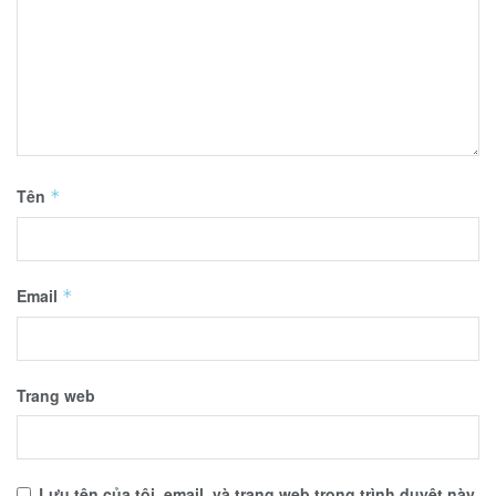
Tên
*
Email
*
Trang web
Lưu tên của tôi, email, và trang web trong trình duyệt này