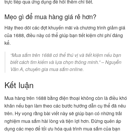
trực tiếp qua ứng dụng để hỏi thêm chi tiết.
Mẹo gì để mua hàng giá rẻ hơn?
Hãy theo dõi các đợt khuyến mãi và chương trình giảm giá
của 1688, điều này có thể giúp bạn tiết kiệm chi phí đáng
kể.
“Mua sắm trên 1688 có thể thú vị và tiết kiệm nếu bạn
biết cách tìm kiếm và lựa chọn thông minh.” – Nguyễn
Văn A, chuyên gia mua sắm online.
Kết luận
Mua hàng trên 1688 bằng điện thoại không còn là điều khó
khăn nếu bạn làm theo các bước hướng dẫn cụ thể đã nêu
trên. Hy vọng rằng bài viết này sẽ giúp bạn có những trải
nghiệm mua sắm hài lòng và tiện lợi hơn. Đừng quên áp
dụng các mẹo để tối ưu hóa quá trình mua sắm của bạn