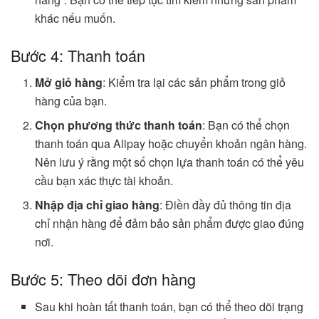
khác nếu muốn.
Bước 4: Thanh toán
Mở giỏ hàng
: Kiểm tra lại các sản phẩm trong giỏ
hàng của bạn.
Chọn phương thức thanh toán
: Bạn có thể chọn
thanh toán qua Alipay hoặc chuyển khoản ngân hàng.
Nên lưu ý rằng một số chọn lựa thanh toán có thể yêu
cầu bạn xác thực tài khoản.
Nhập địa chỉ giao hàng
: Điền đầy đủ thông tin địa
chỉ nhận hàng để đảm bảo sản phẩm được giao đúng
nơi.
Bước 5: Theo dõi đơn hàng
Sau khi hoàn tất thanh toán, bạn có thể theo dõi trạng