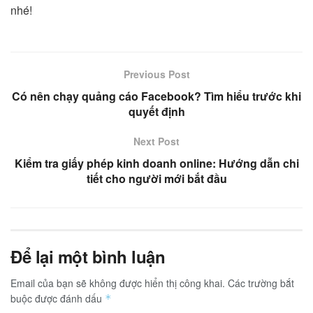
nhé!
Previous Post
Có nên chạy quảng cáo Facebook? Tìm hiểu trước khi
quyết định
Next Post
Kiểm tra giấy phép kinh doanh online: Hướng dẫn chi
tiết cho người mới bắt đầu
Để lại một bình luận
Email của bạn sẽ không được hiển thị công khai.
Các trường bắt
buộc được đánh dấu
*