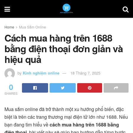
Home
Mua Sắm Online
Cách mua hàng trên 1688
bằng điện thoại đơn giản và
hiệu quả
by
Kinh nghiệm online
18 Tháng 7, 2025
0
SHARES
Mua sắm online đã trở thành một xu hướng phổ biến, đặc
biệt là trên các trang thương mại điện tử lớn như 1688. Nếu
bạn đang tìm hiểu về
cách mua hàng trên 1688 bằng
điện thoại
, bài viết này sẽ giúp bạn hướng dẫn từng bước