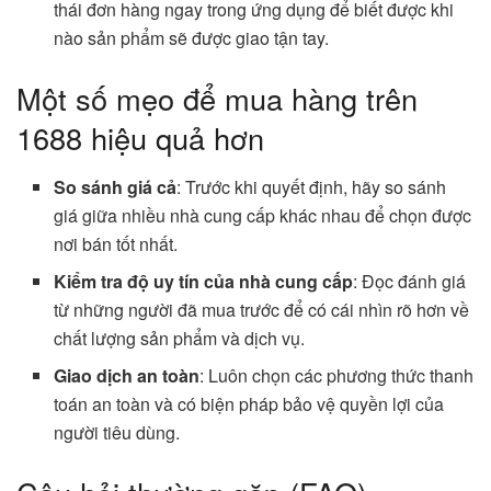
thái đơn hàng ngay trong ứng dụng để biết được khi
nào sản phẩm sẽ được giao tận tay.
Một số mẹo để mua hàng trên
1688 hiệu quả hơn
So sánh giá cả
: Trước khi quyết định, hãy so sánh
giá giữa nhiều nhà cung cấp khác nhau để chọn được
nơi bán tốt nhất.
Kiểm tra độ uy tín của nhà cung cấp
: Đọc đánh giá
từ những người đã mua trước để có cái nhìn rõ hơn về
chất lượng sản phẩm và dịch vụ.
Giao dịch an toàn
: Luôn chọn các phương thức thanh
toán an toàn và có biện pháp bảo vệ quyền lợi của
người tiêu dùng.