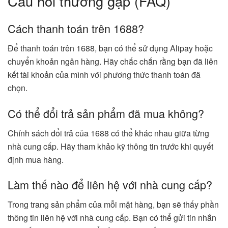
Câu hỏi thường gặp (FAQ)
Cách thanh toán trên 1688?
Để thanh toán trên 1688, bạn có thể sử dụng Alipay hoặc
chuyển khoản ngân hàng. Hãy chắc chắn rằng bạn đã liên
kết tài khoản của mình với phương thức thanh toán đã
chọn.
Có thể đổi trả sản phẩm đã mua không?
Chính sách đổi trả của 1688 có thể khác nhau giữa từng
nhà cung cấp. Hãy tham khảo kỹ thông tin trước khi quyết
định mua hàng.
Làm thế nào để liên hệ với nhà cung cấp?
Trong trang sản phẩm của mỗi mặt hàng, bạn sẽ thấy phần
thông tin liên hệ với nhà cung cấp. Bạn có thể gửi tin nhắn