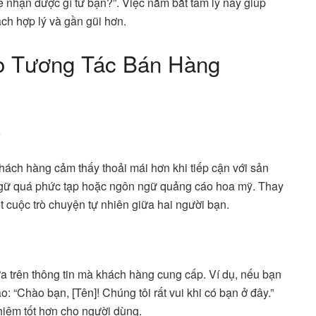
ể nhận được gì từ bạn?”. Việc nắm bắt tâm lý này giúp
ch hợp lý và gần gũi hơn.
o Tương Tác Bán Hàng
i
hách hàng cảm thấy thoải mái hơn khi tiếp cận với sản
ngữ quá phức tạp hoặc ngôn ngữ quảng cáo hoa mỹ. Thay
t cuộc trò chuyện tự nhiên giữa hai người bạn.
a trên thông tin mà khách hàng cung cấp. Ví dụ, nếu bạn
o: “Chào bạn, [Tên]! Chúng tôi rất vui khi có bạn ở đây.”
ghiệm tốt hơn cho người dùng.