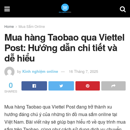
Home
Mua Sắm Online
Mua hàng Taobao qua Viettel
Post: Hướng dẫn chi tiết và
dễ hiểu
by
Kinh nghiệm online
16 Tháng 7, 2025
0
SHARES
Mua hàng Taobao qua Viettel Post đang trở thành xu
hướng đáng chú ý của những tín đồ mua sắm online tại
Việt Nam. Bài viết này sẽ giúp bạn hiểu rõ về quy trình mua
sắm trên Taobao, cũng như cách sử dụng dịch vụ chuyển