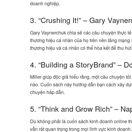
doanh nghiệp.
3. “Crushing It!” – Gary Vayne
Gary Vaynerchuk chia sẻ các câu chuyện thực tế
thương hiệu cá nhân của họ trên nền tảng mạng 
thương hiệu và cá nhân có thể hòa kết để thu hú
4. “Building a StoryBrand” – Do
Miller giúp độc giả hiểu rằng, một câu chuyện tố
nào. Cuốn sách này hướng dẫn bạn cách xây dựn
chuyện hấp dẫn.
5. “Think and Grow Rich” – Nap
Dù không phải là cuốn sách kinh doanh online t
vẫn rất quan trọng trong mọi lĩnh vực kinh doanh.